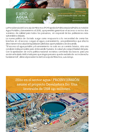
La Presidencia del Consejo de Ministros (PCM) aprobó la Política Nacional Multisectorial de
Agua Potable y Saneamiento al 2050, que permitirá garantizar el acceso a estos dos
servicios de calidad para todos los peruanos, en especial de las poblaciones más
vulnerables del país.
La nueva política de Estado surge como respuesta a la necesidad de cerrar las
brechas en el acceso seguro al agua y saneamiento, una problemática que afecta
directamente la salud de la población y limita las oportunidades de desarrollo.
“El acceso al agua potable y al saneamiento no solo es un servicio básico, sino una
condición indispensable para el desarrollo humano, la salud y la competitividad del país.
Con la aprobación de esta política nacional estamos sentando las bases para una
acción articulada del Estado para que ningún peruano quede excluido de este derecho
fundamental”, afirmó el presidente del Consejo de Ministros, Luis Arroyo.