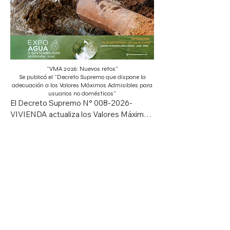
"VMA 2026: Nuevos retos"
Se publicó el "Decreto Supremo que dispone la
adecuación a los Valores Máximos Admisibles para
usuarios no domésticos"
El Decreto Supremo N° 008-2026-
VIVIENDA actualiza los Valores Máximos 
Admisibles (VMA) para las descargas de 
aguas residuales no domésticas, 
buscando mejorar la eficiencia del 
sistema de alcantarillado. La normativa 
busca alinear la gestión de residuos 
industriales con estándares de 
infraestructura moderna y sostenibilidad.