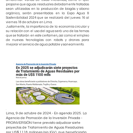
propone que aguas residuales debidamente tratadas
sean utilizadas en la producción de biogás y abono
orgánico, serán presentadas en la Expo Agua &
Sostenibilidad 2024 que se realizará del jueves 16 al
viernes 18 de octubre en Lima.
Justamente, la importancia de la economía circular y
su relación con el uso del agua será uno de los temas
que se tratarán en este certamen, así como el empleo
de nuevas tecnologías con robots y drones para
mejorar el servicio de agua potable y saneamiento.
.
Lima, 9 de octubre de 2024.- En agenda 2025. La
Agencia de Promoción de la Inversión Privada -
PROINVERSIÓN tiene previsto adjudicar siete
proyectos de Tratamiento de Aguas Residuales
por US$ 1118 millones (sin IGV), que beneficiarán