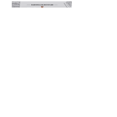
Decreto Supremo que declara
de Interés Nacional la
realización de la “9na. Edición
de EXPO AGUA &
SOSTENIBILIDAD 2023”
Decreto Supremo Nº
007-
2023
-VIVIeNDA
Que, de acuerdo a lo establecido en
los artículos 5, 6 y el inciso 4 del