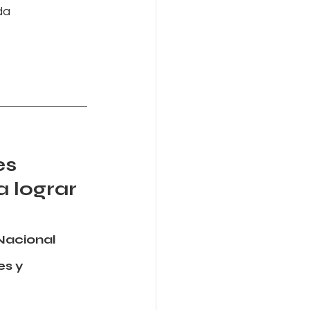
da 
s 
 lograr 
 Nacional
s y 