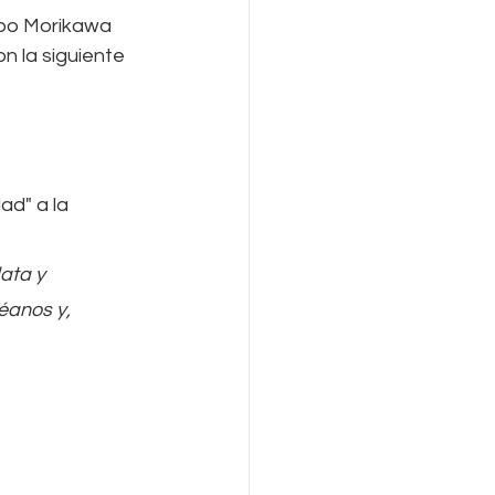
upo Morikawa 
n la siguiente 
d" a la 
ata y 
éanos y, 