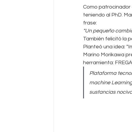
Como patrocinador d
teniendo al PhD. Mar
frase:
"Un pequeño cambio 
También felicitó la 
Planteó una idea: 
Marino Morikawa pre
herramienta: FREG
Plataforma tecnol
machine Learning 
sustancias nociva