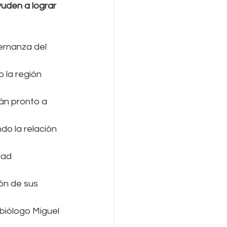
uden a lograr 
rnanza del 
 la región 
án pronto a 
do la relación 
dad 
ón de sus 
biólogo Miguel 