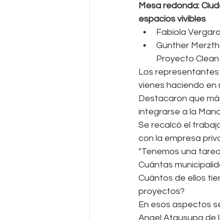
Mesa redonda: Ciuda
espacios vivibles
Fabiola Vergara 
Gunther Merzth
Proyecto Clean
Los representantes 
vienes haciendo en 
Destacaron que más d
integrarse a la Ma
Se recalcó el trabaj
con la empresa priv
"Tenemos una tarea 
Cuántas municipalid
Cuántos de ellos tie
proyectos?
En esos aspectos se 
Angel Atausupa de l