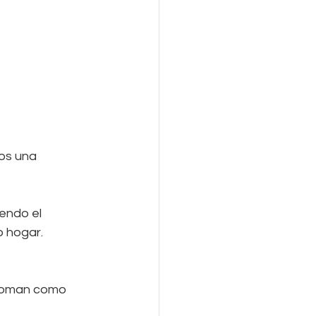
os una 
endo el 
o hogar.
 toman como 